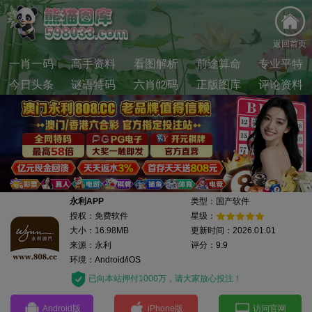
返回首页
一肖一码
高手资料
看图解析
前途算命
专业平特
今日头条
谜语特码
六肖⑿码
正版图库
评论资料
永利APP
类型：国产软件
授权：免费软件
星级：
大小：16.98MB
更新时间：2026.01.01
来源：永利
评分：9.9
环境：Android/iOS
已向本站押付1000万，请大家放心投注！
Android版
iPhone版
访问官网