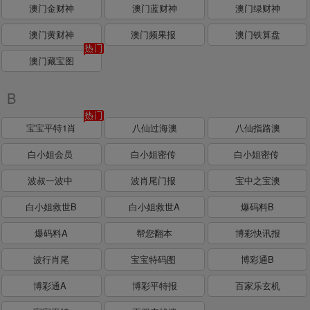
澳门金财神
澳门蓝财神
澳门绿财神
澳门黄财神
澳门频果报
澳门铁算盘
澳门藏宝图
B
宝宝平特1肖
八仙过海澳
八仙指路澳
白小姐会员
白小姐密传
白小姐密传
波叔一波中
波肖尾门报
宝中之宝澳
白小姐救世B
白小姐救世A
爆码料B
爆码料A
帮您翻本
博彩快讯报
波行肖尾
宝宝特码图
博彩通B
博彩通A
博彩平特报
百家乐玄机