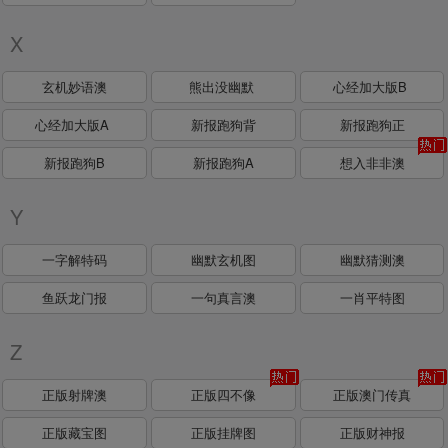
X
玄机妙语澳
熊出没幽默
心经加大版B
心经加大版A
新报跑狗背
新报跑狗正
新报跑狗B
新报跑狗A
想入非非澳
Y
一字解特码
幽默玄机图
幽默猜测澳
鱼跃龙门报
一句真言澳
一肖平特图
Z
正版射牌澳
正版四不像
正版澳门传真
正版藏宝图
正版挂牌图
正版财神报