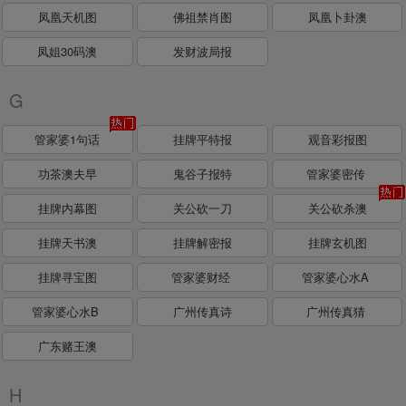
凤凰天机图
佛祖禁肖图
凤凰卜卦澳
凤姐30码澳
发财波局报
G
管家婆1句话
挂牌平特报
观音彩报图
功茶澳夫早
鬼谷子报特
管家婆密传
挂牌内幕图
关公砍一刀
关公砍杀澳
挂牌天书澳
挂牌解密报
挂牌玄机图
挂牌寻宝图
管家婆财经
管家婆心水A
管家婆心水B
广州传真诗
广州传真猜
广东赌王澳
H