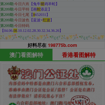
第209期
:
今日六肖
【兔牛
猪
鸡羊蛇
】
第209期:
今日平特
【画
蛇
添足
】
第209期:
今日七尾
【
8
652031
】
第209期:
今日波色
【蓝
波+
红波
】
第209期:
今日特码
【04.06.
08
.10.12.02.28.30.32.34.36.26
】
好料尽在
198775b.com
澳门看图解特
香港看图解特