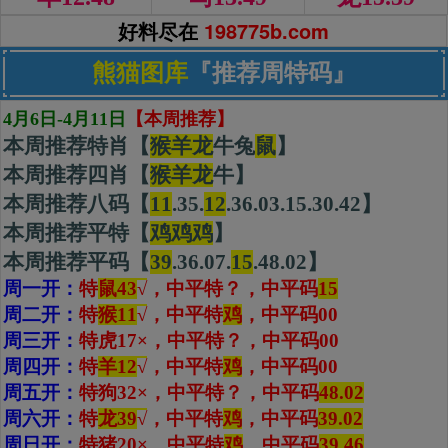
好料尽在
198775b.com
熊猫图库
『推荐周特码』
4月6日-4月11日
【本周推荐】
本周推荐特肖【
猴羊龙
牛兔
鼠
】
本周推荐四肖【
猴
羊
龙
牛】
本周推荐八码【
11
.35.
12
.36.03.15.30.42】
本周推荐平特【
鸡鸡鸡
】
本周推荐平码【
39
.36.07.
15
.48.02】
周一开：
特
鼠43
√
，中平特？，
中平码
15
周二开：
特
猴11
√
，中平特
鸡
，
中平码00
周三开：
特虎17×，中平特？，
中平码00
周四开：
特
羊12
√
，中平特
鸡
，
中平码00
周五开：
特狗32×，中平特？，
中平码
48.02
周六开：
特
龙39
√
，中平特
鸡
，
中平码
39.02
周日开：
特猪20×，中平特
鸡
，中平码
39.46