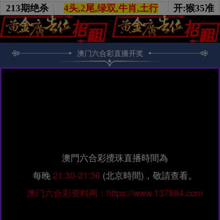
213期绝杀
4头,2尾,绿双,牛肖,土行
开:猴35准
澳门六合彩直播开奖
澳門六合彩攪珠直播時間為
每晚
21:30-21:36
(北京時間)，敬請查看。
澳门六合彩资料网：https://www.137884.com