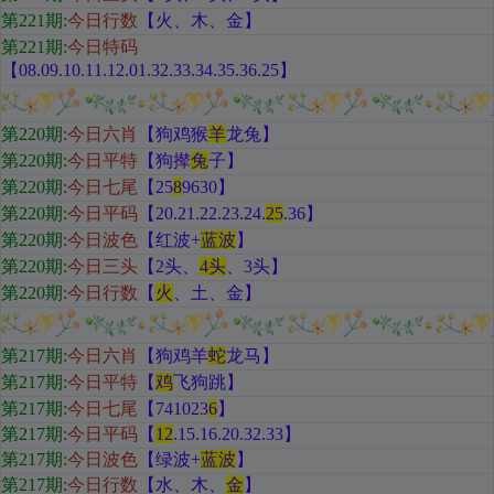
第221期:
今日行数
【火
、木、金
】
第221期:
今日特码
【08.09.10.11.12.01.32.33.34.35.36.25
】
第220期
:
今日六肖
【狗鸡猴
羊
龙兔
】
第220期:
今日平特
【狗撵
兔
子
】
第220期:
今日七尾
【25
8
9630
】
第220期:
今日平码
【
20.21.22.23.24.
25
.36
】
第220期:
今日波色
【红
波+
蓝波
】
第220期:
今日三头
【
2头、
4头
、3头
】
第220期:
今日行数
【
火
、土、金
】
第217期
:
今日六肖
【狗鸡羊
蛇
龙马
】
第217期:
今日平特
【
鸡
飞狗跳
】
第217期:
今日七尾
【741023
6
】
第217期:
今日平码
【
12
.15.16.20.32.33
】
第217期:
今日波色
【绿
波+
蓝波
】
第217期:
今日行数
【水
、木、
金
】