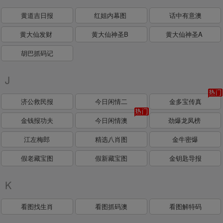
黄道吉日报
红姐内幕图
话中有意澳
黄大仙发财
黄大仙神圣B
黄大仙神圣A
胡巴抓码记
J
济公救民报
今日闲情二
金多宝传真
金钱报功夫
今日闲情澳
劲爆龙凤榜
江左梅郎
精选八肖图
金牛密爆
假老藏宝图
假新藏宝图
金钥匙导报
K
看图找生肖
看图抓码澳
看图解特码