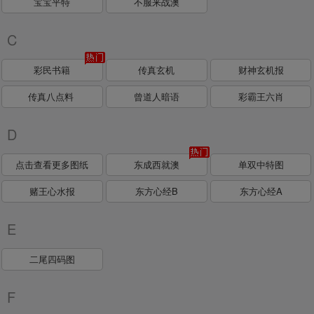
宝宝平特
不服来战澳
C
彩民书籍
传真玄机
财神玄机报
传真八点料
曾道人暗语
彩霸王六肖
D
点击查看更多图纸
东成西就澳
单双中特图
赌王心水报
东方心经B
东方心经A
E
二尾四码图
F